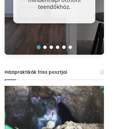
víz
teendőkhöz.
r
Házipraktikák friss posztjai