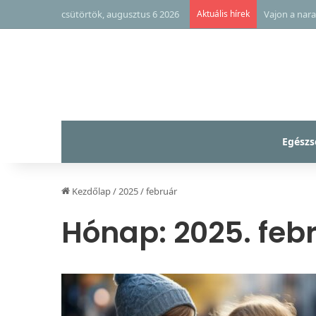
csütörtök, augusztus 6 2026
Aktuális hírek
Vajon a nara
Egészs
Kezdőlap
/
2025
/
február
Hónap:
2025. feb