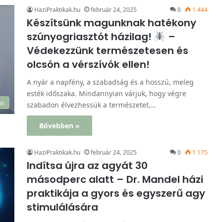
HaziPraktikak.hu
február 24, 2025
0
1 444
Készítsünk magunknak hatékony
szúnyogriasztót házilag!
–
Védekezzünk természetesen és
olcsón a vérszívók ellen!
A nyár a napfény, a szabadság és a hosszú, meleg
esték időszaka. Mindannyian várjuk, hogy végre
ás
szabadon élvezhessük a természetet,…
Bővebben »
HaziPraktikak.hu
február 24, 2025
0
1 175
Indítsa újra az agyát 30
másodperc alatt – Dr. Mandel házi
praktikája a gyors és egyszerű agy
stimulálására