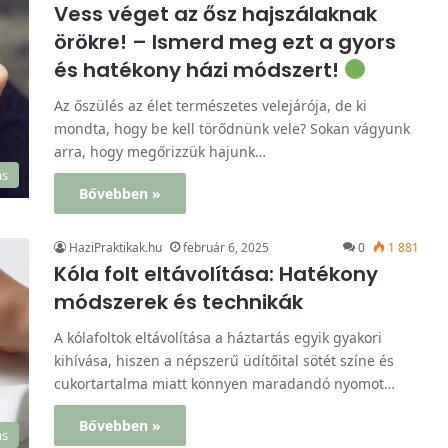
Vess véget az ősz hajszálaknak
örökre! – Ismerd meg ezt a gyors
és hatékony házi módszert!
Az őszülés az élet természetes velejárója, de ki
mondta, hogy be kell törődnünk vele? Sokan vágyunk
arra, hogy megőrizzük hajunk…
ás
Bővebben »
HaziPraktikak.hu
február 6, 2025
0
1 881
Kóla folt eltávolítása: Hatékony
módszerek és technikák
A kólafoltok eltávolítása a háztartás egyik gyakori
kihívása, hiszen a népszerű üdítőital sötét színe és
cukortartalma miatt könnyen maradandó nyomot…
Bővebben »
ás