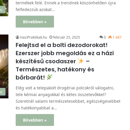
termékek felé. Ennek a trendnek köszönhetően újra
felfedezzük azokat…
ás
Bővebben »
HaziPraktikak.hu
február 25, 2025
0
1 447
Felejtsd el a bolti dezodorokat!
Ezerszer jobb megoldás ez a házi
készítésű csodaszer
–
Természetes, hatékony és
bőrbarát!
Elég volt a telepakolt drogériai polcokról válogatni,
ás
tele kémiai anyagokkal és kétes összetevőkkel?
Szeretnél valami természetesebbet, egészségesebbet
és hatékonyabbat a…
Bővebben »