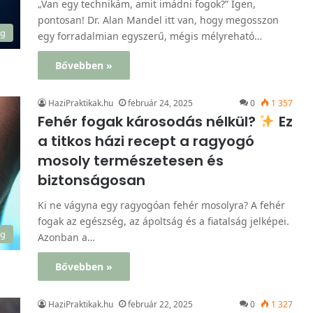
„Van egy technikám, amit imádni fogok?” Igen,
pontosan! Dr. Alan Mandel itt van, hogy megosszon
ég
egy forradalmian egyszerű, mégis mélyreható…
Bővebben »
HaziPraktikak.hu
február 24, 2025
0
1 357
Fehér fogak károsodás nélkül?
Ez
a titkos házi recept a ragyogó
mosoly természetesen és
biztonságosan
Ki ne vágyna egy ragyogóan fehér mosolyra? A fehér
fogak az egészség, az ápoltság és a fiatalság jelképei.
ég
Azonban a…
Bővebben »
HaziPraktikak.hu
február 22, 2025
0
1 327