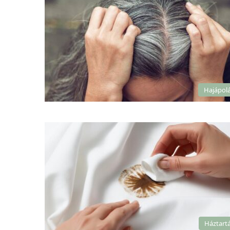
Hajápol
Háztart