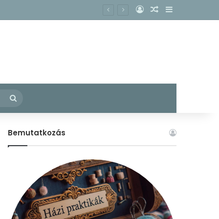
Belépés
Véletlen cikk
Oldalsáv
kacs köhögésének enyhítésére?
– Fedezzük fel együtt a konyhánkban rejlő gyógyító erőket!
Keresés:
Bemutatkozás