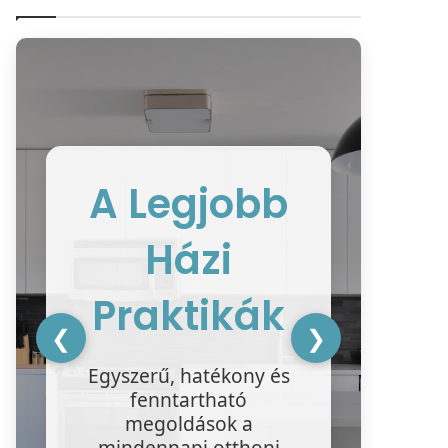
A Legjobb
Házi
ke
ter
Praktikák
❮
❯
ha
Egyszerű, hatékony és
tis
fenntartható
megoldások a
mindennapi otthoni