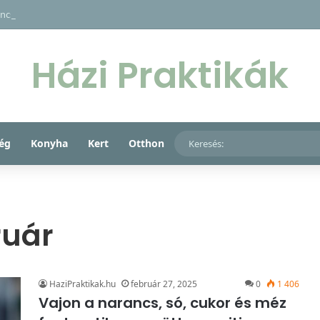
ncs, só, cukor és méz fantasztikus együttese rejti a kulcsot gyermeke ma
Házi Praktikák
ég
Konyha
Kert
Otthon
ruár
HaziPraktikak.hu
február 27, 2025
0
1 406
Vajon a narancs, só, cukor és méz