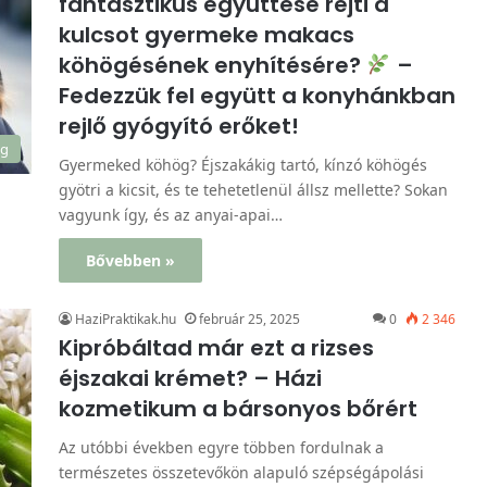
fantasztikus együttese rejti a
kulcsot gyermeke makacs
köhögésének enyhítésére?
–
Fedezzük fel együtt a konyhánkban
rejlő gyógyító erőket!
ég
Gyermeked köhög? Éjszakákig tartó, kínzó köhögés
gyötri a kicsit, és te tehetetlenül állsz mellette? Sokan
vagyunk így, és az anyai-apai…
Bővebben »
HaziPraktikak.hu
február 25, 2025
0
2 346
Kipróbáltad már ezt a rizses
éjszakai krémet? – Házi
kozmetikum a bársonyos bőrért
Az utóbbi években egyre többen fordulnak a
természetes összetevőkön alapuló szépségápolási