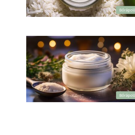
Bőrápol
Bőrápol