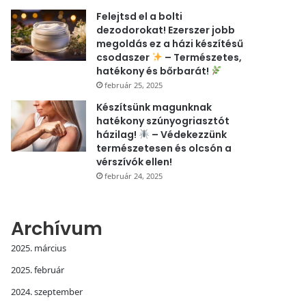
Felejtsd el a bolti
dezodorokat! Ezerszer jobb
megoldás ez a házi készítésű
csodaszer
– Természetes,
hatékony és bőrbarát!
február 25, 2025
Készítsünk magunknak
hatékony szúnyogriasztót
házilag!
– Védekezzünk
természetesen és olcsón a
vérszívók ellen!
február 24, 2025
Archívum
2025. március
2025. február
2024. szeptember