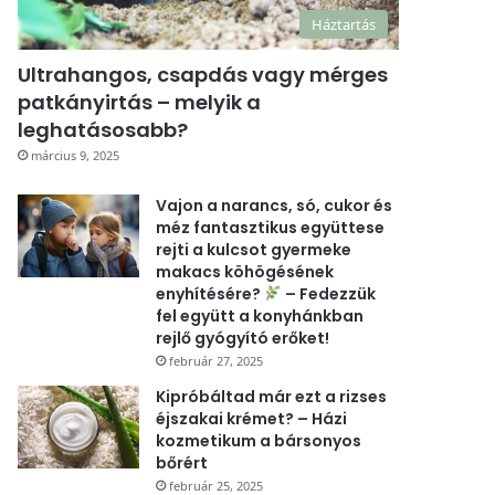
Háztartás
Ultrahangos, csapdás vagy mérges
patkányirtás – melyik a
leghatásosabb?
március 9, 2025
Vajon a narancs, só, cukor és
méz fantasztikus együttese
rejti a kulcsot gyermeke
makacs köhögésének
enyhítésére?
– Fedezzük
fel együtt a konyhánkban
rejlő gyógyító erőket!
február 27, 2025
Kipróbáltad már ezt a rizses
éjszakai krémet? – Házi
kozmetikum a bársonyos
bőrért
február 25, 2025