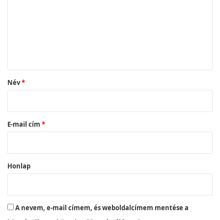
z
z
á
s
z
ó
Név
*
l
á
s
E-mail cím
*
*
Honlap
A nevem, e-mail címem, és weboldalcímem mentése a