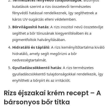
kutatások szerint a rizs összetevői természetes
fényvédő hatással rendelkeznek, így segíthetnek a
káros UV-sugárzás elleni védelemben.
Bőrvilágosító hatás
: A rizs inozitol nevű összetevője
segíthet a bőr tónusának kiegyenlítésében és a
pigmentfoltok halványításában.
Hidratáló és tápláló
: A rizs keményítőtartalma kiváló
hidratáló, amely segít megőrizni a bőr
nedvességtartalmát.
Gyulladáscsökkentő hatás
: A rizs természetes
gyulladáscsökkentő tulajdonságokkal rendelkezik, így
enyhítheti a bőrpírt és az irritációt.
Rizs éjszakai krém recept – A
bársonyos bőr titka