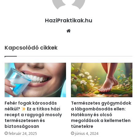
HaziPraktikak.hu
Honlap
Kapcsolódó cikkek
Fehér fogak károsodás
Természetes gyógymódok
nélkül?
Ez a titkos házi
a lábgombásodás ellen:
recept a ragyogó mosoly
Hatékony és olcsó
természetesen és
megoldások a kellemetlen
biztonságosan
tünetekre
február 24, 2025
június 4, 2024