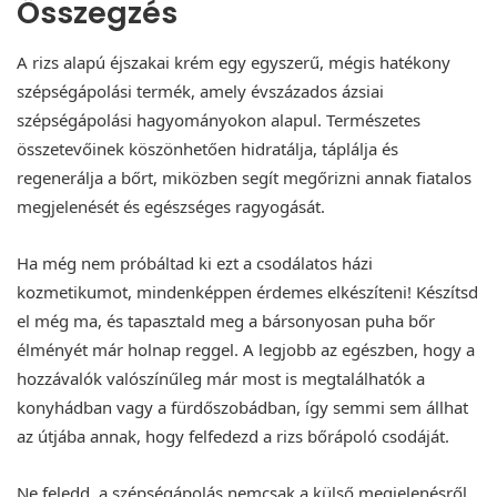
Összegzés
A rizs alapú éjszakai krém egy egyszerű, mégis hatékony
szépségápolási termék, amely évszázados ázsiai
szépségápolási hagyományokon alapul. Természetes
összetevőinek köszönhetően hidratálja, táplálja és
regenerálja a bőrt, miközben segít megőrizni annak fiatalos
megjelenését és egészséges ragyogását.
Ha még nem próbáltad ki ezt a csodálatos házi
kozmetikumot, mindenképpen érdemes elkészíteni! Készítsd
el még ma, és tapasztald meg a bársonyosan puha bőr
élményét már holnap reggel. A legjobb az egészben, hogy a
hozzávalók valószínűleg már most is megtalálhatók a
konyhádban vagy a fürdőszobádban, így semmi sem állhat
az útjába annak, hogy felfedezd a rizs bőrápoló csodáját.
Ne feledd, a szépségápolás nemcsak a külső megjelenésről