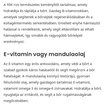
A főtt rizs természetes keményítőt tartalmaz, amely
hidratálja és táplálja a bőrt. Gazdag B-vitaminokban,
amelyek segítenek a bőrsejtek regenerálódásában és a
kollagéntermelés serkentésében. Emellett enyhe hámlasztó
hatással is rendelkezik, amely segít eltávolítani az elhalt
hámsejteket, így simább és ragyogóbb bőrképet
eredményez.
E-vitamin vagy mandulaolaj
Az E-vitamin egy erős antioxidáns, amely védi a bőrt a
szabad gyökök káros hatásaitól és segít megőrizni a bőr
fiatalságát. A mandulaolaj könnyű textúrájú, gyorsan
felszívódó olaj, amely gazdagon tartalmaz E-vitamint,
valamint omega-3 és omega-6 zsírsavakat. Hidratálja a bőrt,
nyugtatja az irritációt, és segít a bőr rugalmasságának
megőrzésében.