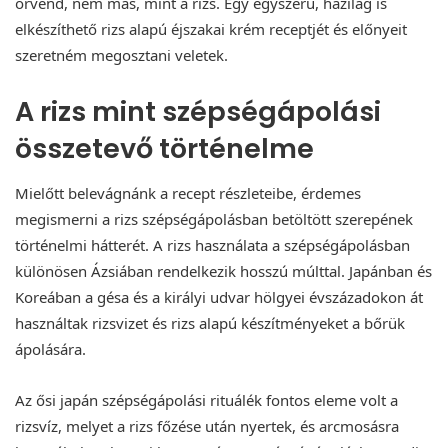
örvend, nem más, mint a rizs. Egy egyszerű, házilag is
elkészíthető rizs alapú éjszakai krém receptjét és előnyeit
szeretném megosztani veletek.
A rizs mint szépségápolási
összetevő történelme
Mielőtt belevágnánk a recept részleteibe, érdemes
megismerni a rizs szépségápolásban betöltött szerepének
történelmi hátterét. A rizs használata a szépségápolásban
különösen Ázsiában rendelkezik hosszú múlttal. Japánban és
Koreában a gésa és a királyi udvar hölgyei évszázadokon át
használtak rizsvizet és rizs alapú készítményeket a bőrük
ápolására.
Az ősi japán szépségápolási rituálék fontos eleme volt a
rizsvíz, melyet a rizs főzése után nyertek, és arcmosásra