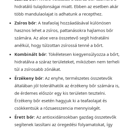
hidratáló tulajdonságai miatt. Ebben az esetben akár
több mandulaolajat is adhatunk a recepthez.
Zsíros bőr
: A teafaolaj hozzáadásával különösen
hasznos lehet a zsíros, pattanásokra hajlamos bőr
számára. Az aloe vera összetevő segít hidratálni
anélkül, hogy túlzottan zsírossá tenné a bőrt.
Kombinált bőr
: Tökéletesen kiegyensúlyozza a bőrt,
hidratálva a száraz területeket, miközben nem terheli
túl a zsírosabb zónákat.
Érzékeny bőr
: Az enyhe, természetes összetevők
általában jól tolerálhatók az érzékeny bőr számára is,
de érdemes először egy kis területen tesztelni.
Érzékeny bőr esetén hagyjuk ki a teafaolajat és
csökkentsük a rózsaesszencia mennyiségét.
Érett bőr
: Az antioxidánsokban gazdag összetevők
segítenek lassítani az öregedési folyamatokat, így