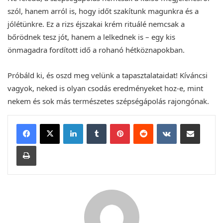
szól, hanem arról is, hogy időt szakítunk magunkra és a
jólétünkre. Ez a rizs éjszakai krém rituálé nemcsak a
bőrödnek tesz jót, hanem a lelkednek is – egy kis
önmagadra fordított idő a rohanó hétköznapokban.
Próbáld ki, és oszd meg velünk a tapasztalataidat! Kíváncsi
vagyok, neked is olyan csodás eredményeket hoz-e, mint
nekem és sok más természetes szépségápolás rajongónak.
LinkedIn
Tumblr
Pinterest
Reddit
VKontakte
Megosztás email-ben
Nyomtatás