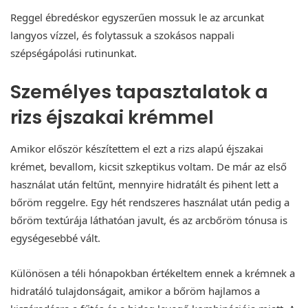
Reggel ébredéskor egyszerűen mossuk le az arcunkat
langyos vízzel, és folytassuk a szokásos nappali
szépségápolási rutinunkat.
Személyes tapasztalatok a
rizs éjszakai krémmel
Amikor először készítettem el ezt a rizs alapú éjszakai
krémet, bevallom, kicsit szkeptikus voltam. De már az első
használat után feltűnt, mennyire hidratált és pihent lett a
bőröm reggelre. Egy hét rendszeres használat után pedig a
bőröm textúrája láthatóan javult, és az arcbőröm tónusa is
egységesebbé vált.
Különösen a téli hónapokban értékeltem ennek a krémnek a
hidratáló tulajdonságait, amikor a bőröm hajlamos a