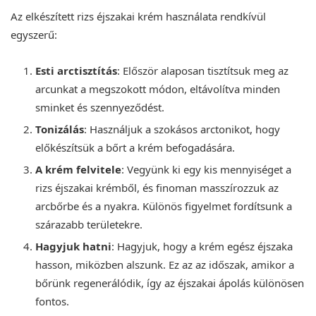
Az elkészített rizs éjszakai krém használata rendkívül
egyszerű:
Esti arctisztítás
: Először alaposan tisztítsuk meg az
arcunkat a megszokott módon, eltávolítva minden
sminket és szennyeződést.
Tonizálás
: Használjuk a szokásos arctonikot, hogy
előkészítsük a bőrt a krém befogadására.
A krém felvitele
: Vegyünk ki egy kis mennyiséget a
rizs éjszakai krémből, és finoman masszírozzuk az
arcbőrbe és a nyakra. Különös figyelmet fordítsunk a
szárazabb területekre.
Hagyjuk hatni
: Hagyjuk, hogy a krém egész éjszaka
hasson, miközben alszunk. Ez az az időszak, amikor a
bőrünk regenerálódik, így az éjszakai ápolás különösen
fontos.