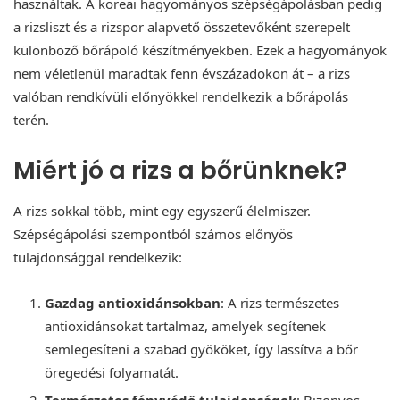
használtak. A koreai hagyományos szépségápolásban pedig
a rizsliszt és a rizspor alapvető összetevőként szerepelt
különböző bőrápoló készítményekben. Ezek a hagyományok
nem véletlenül maradtak fenn évszázadokon át – a rizs
valóban rendkívüli előnyökkel rendelkezik a bőrápolás
terén.
Miért jó a rizs a bőrünknek?
A rizs sokkal több, mint egy egyszerű élelmiszer.
Szépségápolási szempontból számos előnyös
tulajdonsággal rendelkezik:
Gazdag antioxidánsokban
: A rizs természetes
antioxidánsokat tartalmaz, amelyek segítenek
semlegesíteni a szabad gyököket, így lassítva a bőr
öregedési folyamatát.
Természetes fényvédő tulajdonságok
: Bizonyos