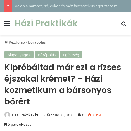
Vajon a narancs, só, cukor és méz fantasztikus együttese rejti a kulcsot gyermeke makacs köhögésének enyhítésére?
Házi Praktikák
Menü
Ke
Kezdőlap
/
Bőrápolás
Alapanyagok
Bőrápolás
Egészség
Kipróbáltad már ezt a rizses
éjszakai krémet? – Házi
kozmetikum a bársonyos
bőrért
HaziPraktikak.hu
február 25, 2025
0
2 354
5 perc olvasás