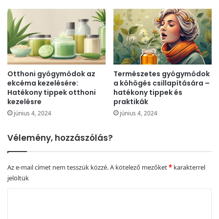
Otthoni gyógymódok az
Természetes gyógymódok
ekcéma kezelésére:
a köhögés csillapítására –
Hatékony tippek otthoni
hatékony tippek és
kezelésre
praktikák
június 4, 2024
június 4, 2024
Vélemény, hozzászólás?
Az e-mail címet nem tesszük közzé.
A kötelező mezőket
*
karakterrel
jelöltük
H
o