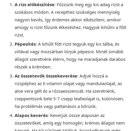
A rizs előkészítése
: Főzzünk meg egy kis adag rizst a
szokásos módon. A recepthez szükséges mennyiség
nagyon kevés, így érdemes akkor elkészíteni, amikor
amúgy is rizst főzünk étkezéshez. Hagyjuk kihűlni a főtt
rizst.
Pépesítés
: A kihűlt főtt rizst tegyük egy kis tálba, és
villával vagy mozsárban törjük pépesre. Minél simább
állagot szeretnénk elérni, hogy ne maradjanak darabos
részek a krémben.
Az összetevők összekeverése
: Adjuk hozzá a
rizspéphez az E-vitamin olajat vagy mandulaolajat, az
aloe vera gélt és a rózsaesszenciát. Ha szeretnénk,
cseppentsünk bele 5-7 csepp teafaolajat is, különösen,
ha problémás vagy pattanásos a bőrünk.
Alapos keverés
: Keverjük össze alaposan az
összetevőket, amíg egy homogén, krémes állagot nem
kapunk. Ha túl sűrűnek találjuk, hozzáadhatunk még