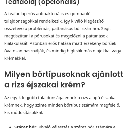
Teafaolaj (opcionális)
A teafaolaj erős antibakteriális és gombaölő
tulajdonságokkal rendelkezik, így kiváló kiegészítő
összetevő a problémás, pattanásos bőr számára. Segít
megtisztítani a pórusokat és megelőzni a pattanások
kialakulását. Azonban erős hatása miatt érzékeny bőrűek
óvatosan használják, és mindig hígítsák más olajokkal vagy
krémekkel.
Milyen bőrtípusoknak ajánlott
a rizs éjszakai krém?
Az egyik legjobb tulajdonsága ennek a rizs alapú éjszakai
krémnek, hogy szinte minden bőrtípus számára megfelelő,
kis módosításokkal:
Száraz bőr
: Kiváló választás a száraz bőr számára a