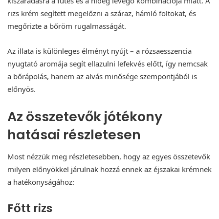
kiszáradásra a fűtés és a hideg levegő kombinációja miatt. A
rizs krém segített megelőzni a száraz, hámló foltokat, és
megőrizte a bőröm rugalmasságát.
Az illata is különleges élményt nyújt – a rózsaesszencia
nyugtató aromája segít ellazulni lefekvés előtt, így nemcsak
a bőrápolás, hanem az alvás minősége szempontjából is
előnyös.
Az összetevők jótékony
hatásai részletesen
Most nézzük meg részletesebben, hogy az egyes összetevők
milyen előnyökkel járulnak hozzá ennek az éjszakai krémnek
a hatékonyságához:
Főtt rizs