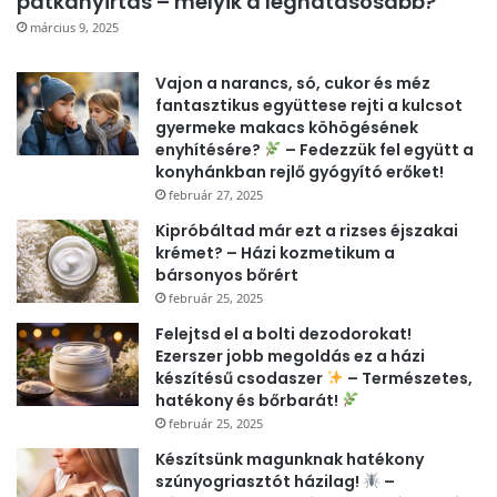
patkányirtás – melyik a leghatásosabb?
március 9, 2025
Vajon a narancs, só, cukor és méz
fantasztikus együttese rejti a kulcsot
gyermeke makacs köhögésének
enyhítésére?
– Fedezzük fel együtt a
konyhánkban rejlő gyógyító erőket!
február 27, 2025
Kipróbáltad már ezt a rizses éjszakai
krémet? – Házi kozmetikum a
bársonyos bőrért
február 25, 2025
Felejtsd el a bolti dezodorokat!
Ezerszer jobb megoldás ez a házi
készítésű csodaszer
– Természetes,
hatékony és bőrbarát!
február 25, 2025
Készítsünk magunknak hatékony
szúnyogriasztót házilag!
–