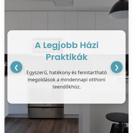
A Legjobb Házi
Praktikák
❮
❯
Egyszerű, hatékony és fenntartható
megoldások a mindennapi otthoni
teendőkhöz.