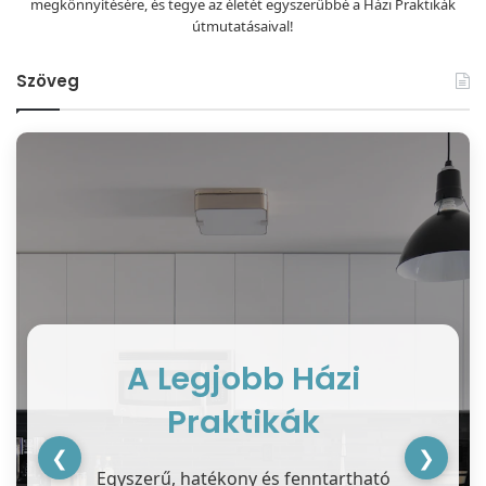
megkönnyítésére, és tegye az életét egyszerűbbé a Házi Praktikák
útmutatásaival!
Szöveg
A Legjobb Házi
Praktikák
❮
❯
Egyszerű, hatékony és fenntartható