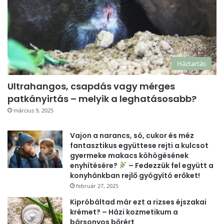
Háztartás
Ultrahangos, csapdás vagy mérges
patkányirtás – melyik a leghatásosabb?
március 9, 2025
Vajon a narancs, só, cukor és méz
fantasztikus együttese rejti a kulcsot
gyermeke makacs köhögésének
enyhítésére?
– Fedezzük fel együtt a
konyhánkban rejlő gyógyító erőket!
február 27, 2025
Kipróbáltad már ezt a rizses éjszakai
krémet? – Házi kozmetikum a
bársonyos bőrért