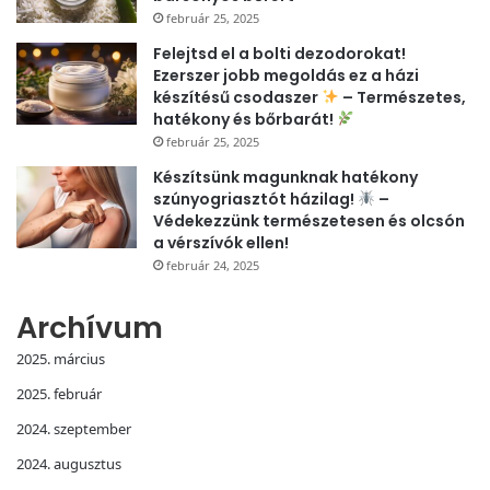
február 25, 2025
Felejtsd el a bolti dezodorokat!
Ezerszer jobb megoldás ez a házi
készítésű csodaszer
– Természetes,
hatékony és bőrbarát!
február 25, 2025
Készítsünk magunknak hatékony
szúnyogriasztót házilag!
–
Védekezzünk természetesen és olcsón
a vérszívók ellen!
február 24, 2025
Archívum
2025. március
2025. február
2024. szeptember
2024. augusztus