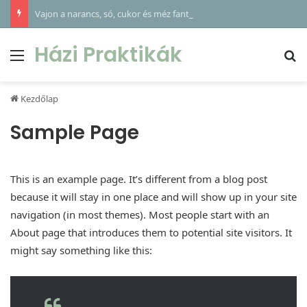
Vajon a narancs, só, cukor és méz fantasztikus együttese rejti a kulcsot gyermeke makacs köhögésének enyhítésére?
Házi Praktikák
Menü
Ke
Kezdőlap
Sample Page
This is an example page. It’s different from a blog post
because it will stay in one place and will show up in your site
navigation (in most themes). Most people start with an
About page that introduces them to potential site visitors. It
might say something like this: