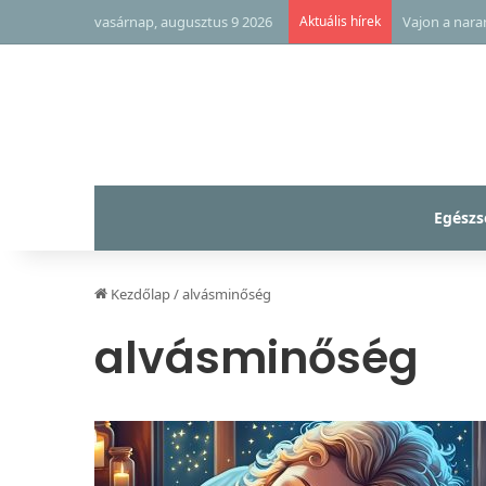
vasárnap, augusztus 9 2026
Aktuális hírek
Vajon a nara
Egészs
Kezdőlap
/
alvásminőség
alvásminőség