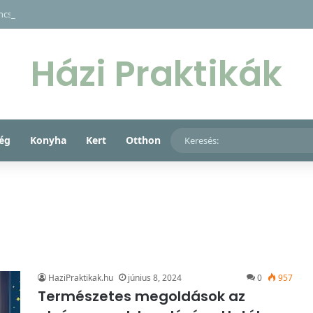
ncs, só, cukor és méz fantasztikus együttese rejti a kulcsot gyermeke mak
Házi Praktikák
ég
Konyha
Kert
Otthon
HaziPraktikak.hu
június 8, 2024
0
957
Természetes megoldások az