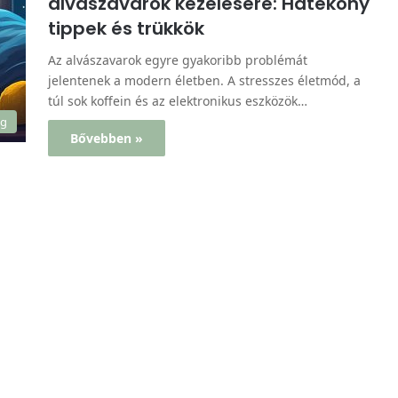
alvászavarok kezelésére: Hatékony
tippek és trükkök
Az alvászavarok egyre gyakoribb problémát
jelentenek a modern életben. A stresszes életmód, a
túl sok koffein és az elektronikus eszközök…
ég
Bővebben »