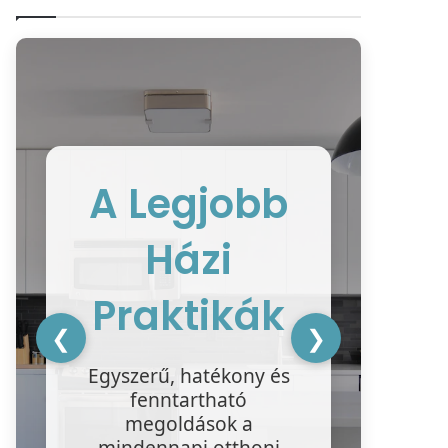
A Legjobb
Házi
ke
ter
Praktikák
❮
❯
ha
Egyszerű, hatékony és
tis
fenntartható
megoldások a
mindennapi otthoni