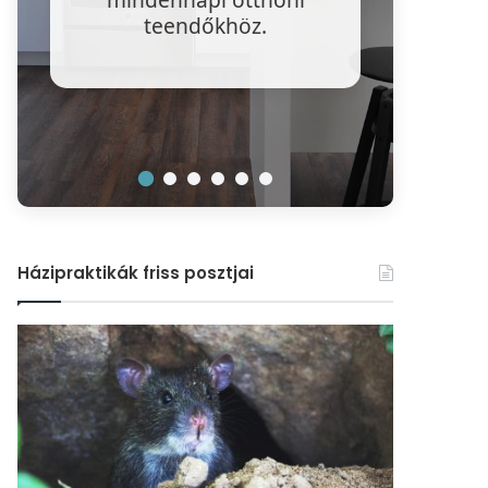
víz
teendőkhöz.
r
Házipraktikák friss posztjai