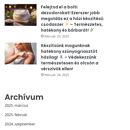
Felejtsd el a bolti
dezodorokat! Ezerszer jobb
megoldás ez a házi készítésű
csodaszer
– Természetes,
hatékony és bőrbarát!
február 25, 2025
Készítsünk magunknak
hatékony szúnyogriasztót
házilag!
– Védekezzünk
természetesen és olcsón a
vérszívók ellen!
február 24, 2025
Archívum
2025. március
2025. február
2024. szeptember