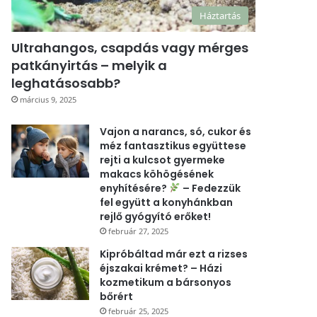
Háztartás
Ultrahangos, csapdás vagy mérges
patkányirtás – melyik a
leghatásosabb?
március 9, 2025
Vajon a narancs, só, cukor és
méz fantasztikus együttese
rejti a kulcsot gyermeke
makacs köhögésének
enyhítésére?
– Fedezzük
fel együtt a konyhánkban
rejlő gyógyító erőket!
február 27, 2025
Kipróbáltad már ezt a rizses
éjszakai krémet? – Házi
kozmetikum a bársonyos
bőrért
február 25, 2025