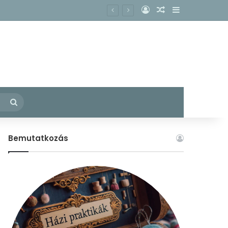
Belépés
Véletlen cikk
Oldalsáv
acs köhögésének enyhítésére?
– Fedezzük fel együtt a konyhánkban rejlő gyógyító erőket!
Keresés:
Bemutatkozás