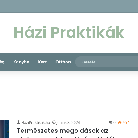
ncs, só, cukor és méz fantasztikus együttese rejti a kulcsot gyermeke mak
Házi Praktikák
ég
Konyha
Kert
Otthon
HaziPraktikak.hu
június 8, 2024
0
957
Természetes megoldások az