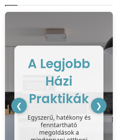
A Legjobb
Házi
ke
ter
Praktikák
❮
❯
ha
Egyszerű, hatékony és
tis
fenntartható
megoldások a
mindennapi otthoni