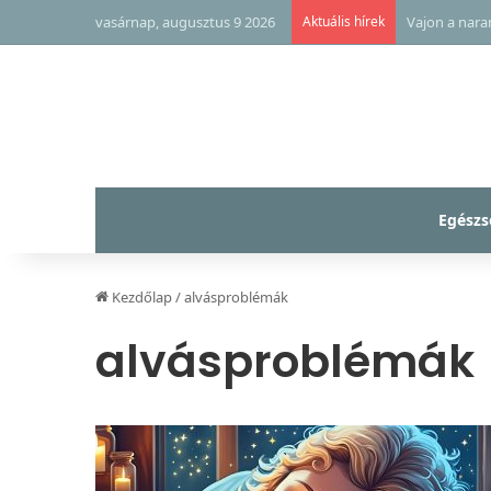
vasárnap, augusztus 9 2026
Aktuális hírek
Vajon a nara
Egészs
Kezdőlap
/
alvásproblémák
alvásproblémák