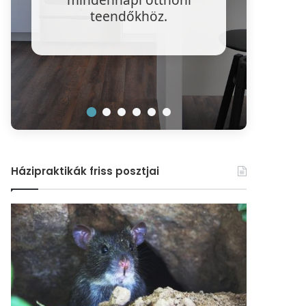
víz
teendőkhöz.
r
Házipraktikák friss posztjai