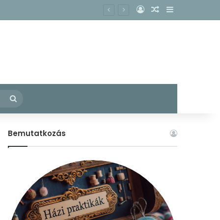
Belépés
Véletlen cikk
Oldalsáv
acs köhögésének enyhítésére?
– Fedezzük fel együtt a konyhánkban rejlő gyógyító erőket!
Keresés:
Bemutatkozás