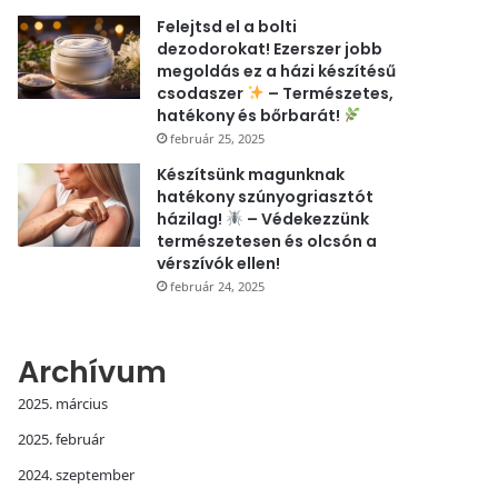
Felejtsd el a bolti
dezodorokat! Ezerszer jobb
megoldás ez a házi készítésű
csodaszer
– Természetes,
hatékony és bőrbarát!
február 25, 2025
Készítsünk magunknak
hatékony szúnyogriasztót
házilag!
– Védekezzünk
természetesen és olcsón a
vérszívók ellen!
február 24, 2025
Archívum
2025. március
2025. február
2024. szeptember