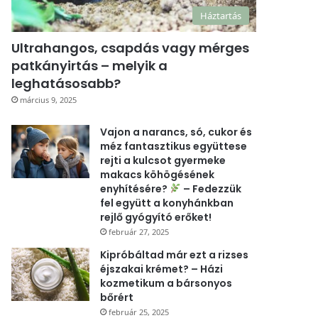
Háztartás
Ultrahangos, csapdás vagy mérges
patkányirtás – melyik a
leghatásosabb?
március 9, 2025
Vajon a narancs, só, cukor és
méz fantasztikus együttese
rejti a kulcsot gyermeke
makacs köhögésének
enyhítésére?
– Fedezzük
fel együtt a konyhánkban
rejlő gyógyító erőket!
február 27, 2025
Kipróbáltad már ezt a rizses
éjszakai krémet? – Házi
kozmetikum a bársonyos
bőrért
február 25, 2025