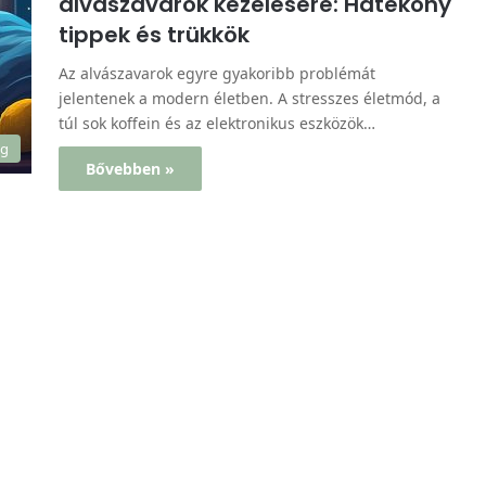
alvászavarok kezelésére: Hatékony
tippek és trükkök
Az alvászavarok egyre gyakoribb problémát
jelentenek a modern életben. A stresszes életmód, a
túl sok koffein és az elektronikus eszközök…
ég
Bővebben »