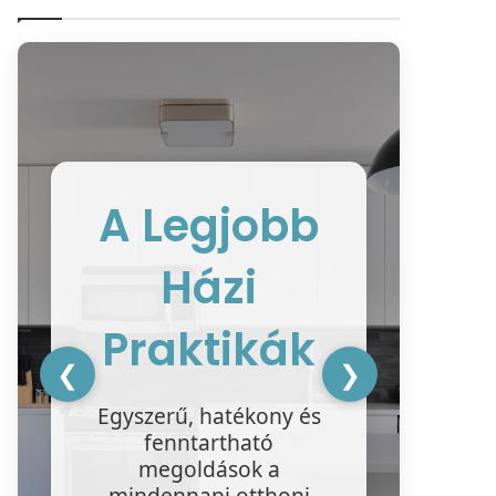
A Legjobb
Házi
ke
ter
Praktikák
❮
❯
ha
Egyszerű, hatékony és
tis
fenntartható
megoldások a
mindennapi otthoni