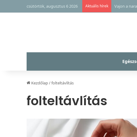
csütörtök, augusztus 6 2026
Aktuális hírek
Vajon a nara
Egészs
Kezdőlap
/
folteltávlítás
folteltávlítás