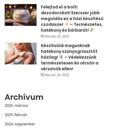
Felejtsd el a bolti
dezodorokat! Ezerszer jobb
megoldás ez a házi készítésű
csodaszer
– Természetes,
hatékony és bőrbarát!
február 25, 2025
Készítsünk magunknak
hatékony szúnyogriasztót
házilag!
– Védekezzünk
természetesen és olcsón a
vérszívók ellen!
február 24, 2025
Archívum
2025. március
2025. február
2024. szeptember