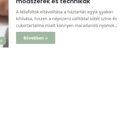
módszerek és technikák
A kólafoltok eltávolítása a háztartás egyik gyakori
kihívása, hiszen a népszerű üdítőital sötét színe és
cukortartalma miatt könnyen maradandó nyomot…
Bővebben »
ás