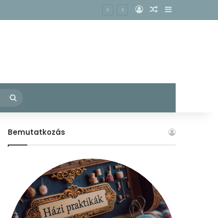
Belépés
Véletlen cikk
Oldalsáv
kacs köhögésének enyhítésére?
– Fedezzük fel együtt a konyhánkban rejlő gyógyító erőket!
Keresés:
Bemutatkozás