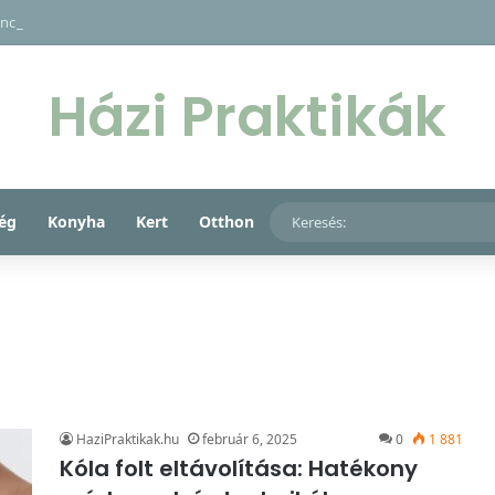
ncs, só, cukor és méz fantasztikus együttese rejti a kulcsot gyermeke ma
Házi Praktikák
ég
Konyha
Kert
Otthon
HaziPraktikak.hu
február 6, 2025
0
1 881
Kóla folt eltávolítása: Hatékony