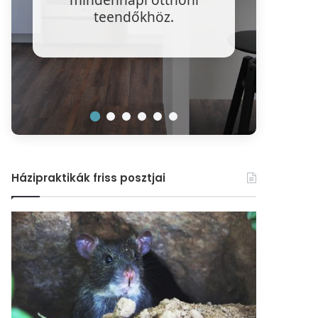
víz
teendőkhöz.
r
Házipraktikák friss posztjai