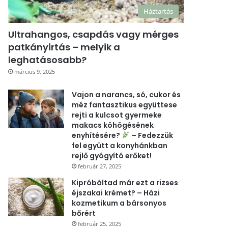
Háztartás
Ultrahangos, csapdás vagy mérges
patkányirtás – melyik a
leghatásosabb?
március 9, 2025
Vajon a narancs, só, cukor és
méz fantasztikus együttese
rejti a kulcsot gyermeke
makacs köhögésének
enyhítésére?
– Fedezzük
fel együtt a konyhánkban
rejlő gyógyító erőket!
február 27, 2025
Kipróbáltad már ezt a rizses
éjszakai krémet? – Házi
kozmetikum a bársonyos
bőrért
február 25, 2025