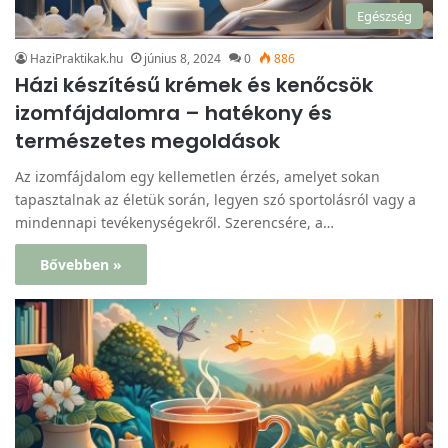
Egészség
HaziPraktikak.hu
június 8, 2024
0
886
Házi készítésű krémek és kenőcsök
izomfájdalomra – hatékony és
természetes megoldások
Az izomfájdalom egy kellemetlen érzés, amelyet sokan
tapasztalnak az életük során, legyen szó sportolásról vagy a
mindennapi tevékenységekről. Szerencsére, a…
Bővebben »