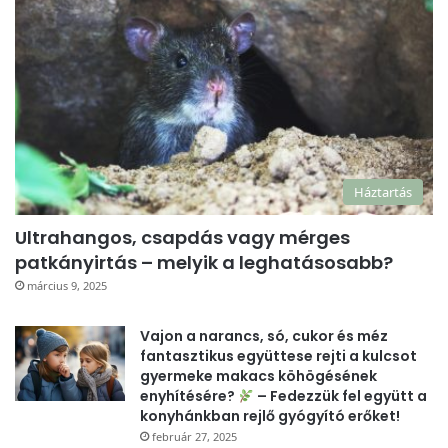
Háztartás
Ultrahangos, csapdás vagy mérges
patkányirtás – melyik a leghatásosabb?
március 9, 2025
Vajon a narancs, só, cukor és méz
fantasztikus együttese rejti a kulcsot
gyermeke makacs köhögésének
enyhítésére?
– Fedezzük fel együtt a
konyhánkban rejlő gyógyító erőket!
február 27, 2025