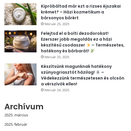
Kipróbáltad már ezt a rizses éjszakai
krémet? – Házi kozmetikum a
bársonyos bőrért
február 25, 2025
Felejtsd el a bolti dezodorokat!
Ezerszer jobb megoldás ez a házi
készítésű csodaszer
– Természetes,
hatékony és bőrbarát!
február 25, 2025
Készítsünk magunknak hatékony
szúnyogriasztót házilag!
–
Védekezzünk természetesen és olcsón
a vérszívók ellen!
február 24, 2025
Archívum
2025. március
2025. február