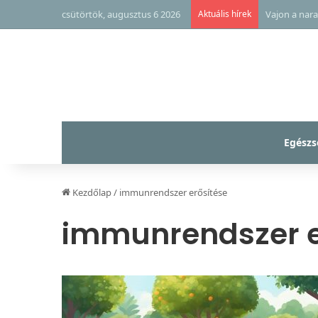
csütörtök, augusztus 6 2026
Aktuális hírek
Vajon a nara
Egészs
Kezdőlap
/
immunrendszer erősítése
immunrendszer e