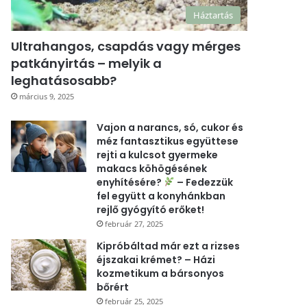
Háztartás
Ultrahangos, csapdás vagy mérges
patkányirtás – melyik a
leghatásosabb?
március 9, 2025
Vajon a narancs, só, cukor és
méz fantasztikus együttese
rejti a kulcsot gyermeke
makacs köhögésének
enyhítésére?
– Fedezzük
fel együtt a konyhánkban
rejlő gyógyító erőket!
február 27, 2025
Kipróbáltad már ezt a rizses
éjszakai krémet? – Házi
kozmetikum a bársonyos
bőrért
február 25, 2025