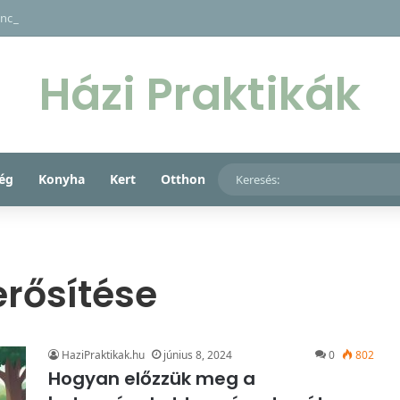
ncs, só, cukor és méz fantasztikus együttese rejti a kulcsot gyermeke ma
Házi Praktikák
ég
Konyha
Kert
Otthon
rősítése
HaziPraktikak.hu
június 8, 2024
0
802
Hogyan előzzük meg a