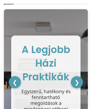
A Legjobb
Házi
ke
ter
Praktikák
❮
❯
ha
Egyszerű, hatékony és
tis
fenntartható
megoldások a
mindennapi otthoni