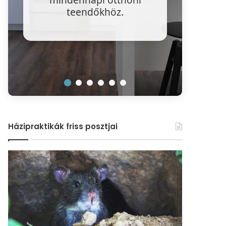
víz
teendőkhöz.
r
Házipraktikák friss posztjai