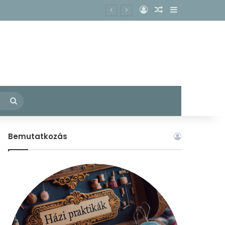
Belépés
Véletlen cikk
Oldalsáv
kacs köhögésének enyhítésére?
– Fedezzük fel együtt a konyhánkban rejlő gyógyító erőket!
Keresés:
Bemutatkozás