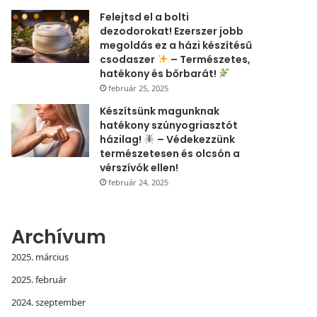
Felejtsd el a bolti
dezodorokat! Ezerszer jobb
megoldás ez a házi készítésű
csodaszer
– Természetes,
hatékony és bőrbarát!
február 25, 2025
Készítsünk magunknak
hatékony szúnyogriasztót
házilag!
– Védekezzünk
természetesen és olcsón a
vérszívók ellen!
február 24, 2025
Archívum
2025. március
2025. február
2024. szeptember