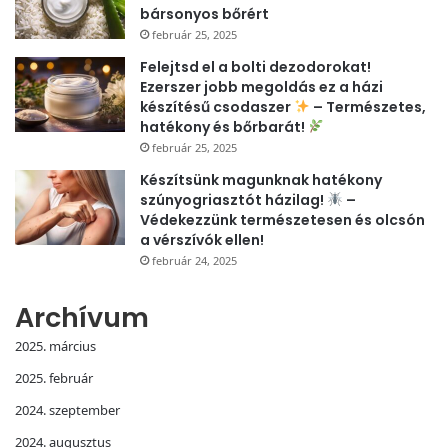
bársonyos bőrért
február 25, 2025
Felejtsd el a bolti dezodorokat!
Ezerszer jobb megoldás ez a házi
készítésű csodaszer
– Természetes,
hatékony és bőrbarát!
február 25, 2025
Készítsünk magunknak hatékony
szúnyogriasztót házilag!
–
Védekezzünk természetesen és olcsón
a vérszívók ellen!
február 24, 2025
Archívum
2025. március
2025. február
2024. szeptember
2024. augusztus