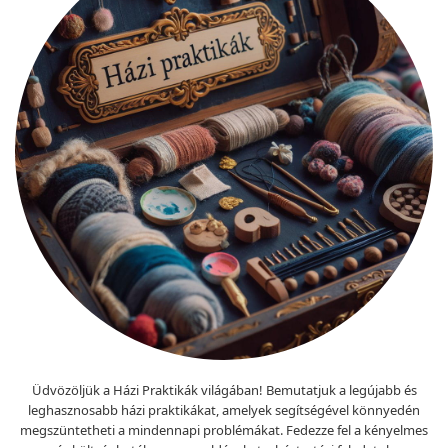
Üdvözöljük a Házi Praktikák világában! Bemutatjuk a legújabb és
leghasznosabb házi praktikákat, amelyek segítségével könnyedén
megszüntetheti a mindennapi problémákat. Fedezze fel a kényelmes