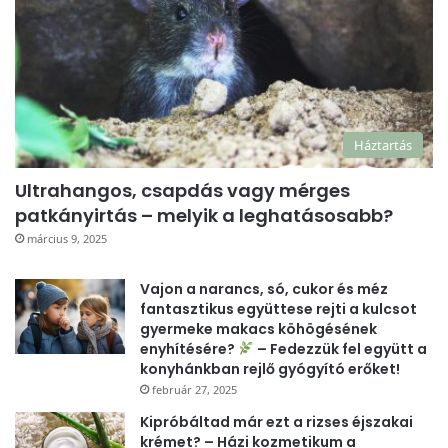
Háztartás
Ultrahangos, csapdás vagy mérges
patkányirtás – melyik a leghatásosabb?
március 9, 2025
Vajon a narancs, só, cukor és méz
fantasztikus együttese rejti a kulcsot
gyermeke makacs köhögésének
enyhítésére?
– Fedezzük fel együtt a
konyhánkban rejlő gyógyító erőket!
február 27, 2025
Kipróbáltad már ezt a rizses éjszakai
krémet? – Házi kozmetikum a