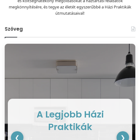
és költséghatékony megoldásokat a háztartási feladatok
megkönnyítésére, és tegye az életét egyszerűbbé a Házi Praktikák
útmutatásaival!
Szöveg
A Legjobb Házi
Praktikák
❮
❯