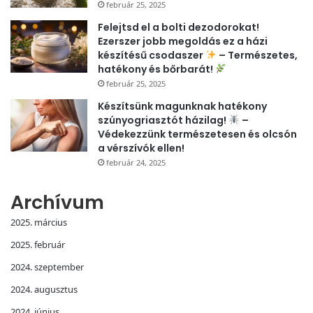
február 25, 2025
Felejtsd el a bolti dezodorokat!
Ezerszer jobb megoldás ez a házi
készítésű csodaszer
– Természetes,
hatékony és bőrbarát!
február 25, 2025
Készítsünk magunknak hatékony
szúnyogriasztót házilag!
–
Védekezzünk természetesen és olcsón
a vérszívók ellen!
február 24, 2025
Archívum
2025. március
2025. február
2024. szeptember
2024. augusztus
2024. június