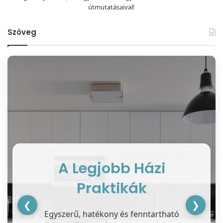
útmutatásaival!
Szöveg
A Legjobb Házi
Praktikák
❮
❯
Egyszerű, hatékony és fenntartható