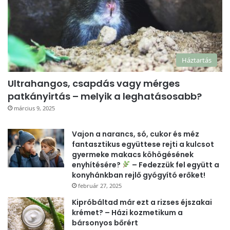
Háztartás
Ultrahangos, csapdás vagy mérges
patkányirtás – melyik a leghatásosabb?
március 9, 2025
Vajon a narancs, só, cukor és méz
fantasztikus együttese rejti a kulcsot
gyermeke makacs köhögésének
enyhítésére?
– Fedezzük fel együtt a
konyhánkban rejlő gyógyító erőket!
február 27, 2025
Kipróbáltad már ezt a rizses éjszakai
krémet? – Házi kozmetikum a
bársonyos bőrért