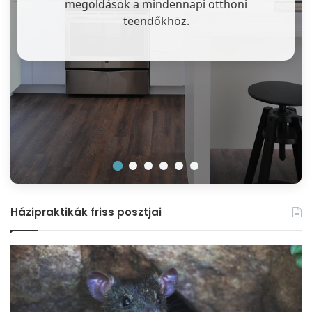
megoldások a mindennapi otthoni
teendőkhöz.
Házipraktikák friss posztjai