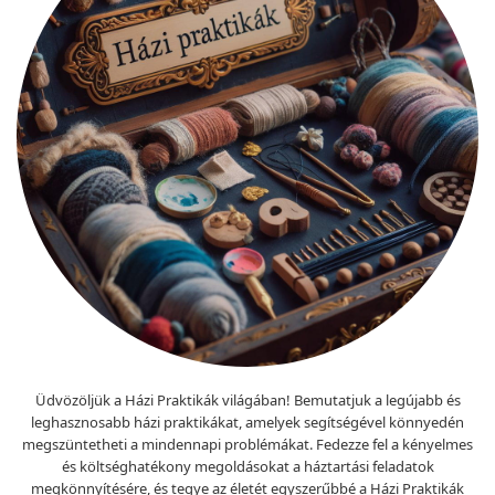
Üdvözöljük a Házi Praktikák világában! Bemutatjuk a legújabb és
leghasznosabb házi praktikákat, amelyek segítségével könnyedén
megszüntetheti a mindennapi problémákat. Fedezze fel a kényelmes
és költséghatékony megoldásokat a háztartási feladatok
megkönnyítésére, és tegye az életét egyszerűbbé a Házi Praktikák