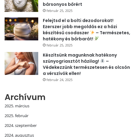
bársonyos bőrért
február 25, 2025
Felejtsd el a bolti dezodorokat!
Ezerszer jobb megoldás ez a házi
készítésű csodaszer
– Természetes,
hatékony és bőrbarát!
február 25, 2025
Készítsünk magunknak hatékony
szúnyogriasztót házilag!
–
Védekezzünk természetesen és olcsón
a vérszívók ellen!
február 24, 2025
Archívum
2025. március
2025. február
2024. szeptember
2024. augusztus