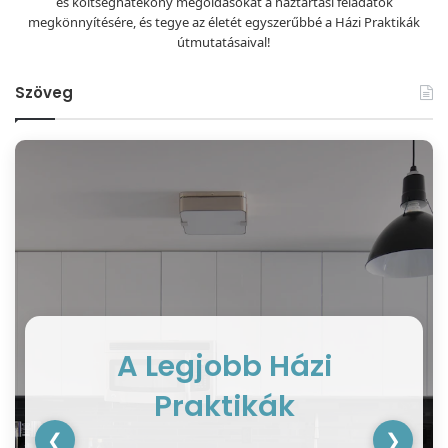
és költséghatékony megoldásokat a háztartási feladatok
megkönnyítésére, és tegye az életét egyszerűbbé a Házi Praktikák
útmutatásaival!
Szöveg
A Legjobb Házi
Praktikák
❮
❯