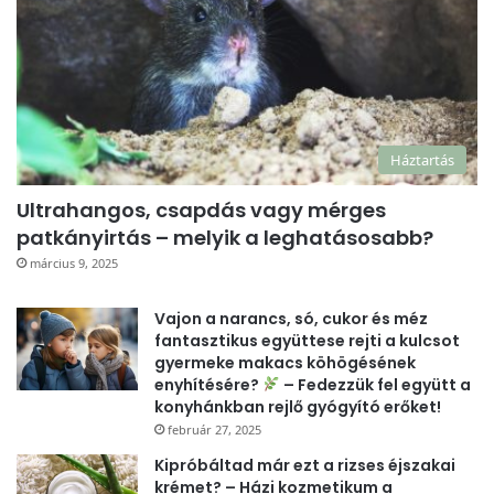
Háztartás
Ultrahangos, csapdás vagy mérges
patkányirtás – melyik a leghatásosabb?
március 9, 2025
Vajon a narancs, só, cukor és méz
fantasztikus együttese rejti a kulcsot
gyermeke makacs köhögésének
enyhítésére?
– Fedezzük fel együtt a
konyhánkban rejlő gyógyító erőket!
február 27, 2025
Kipróbáltad már ezt a rizses éjszakai
krémet? – Házi kozmetikum a