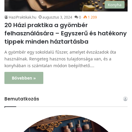
Konyha
HaziPraktikak.hu
augusztus 3, 2024
0
1 209
20 Házi praktika a gyömbér
felhasználására – Egyszerű és hatékony
tippek minden háztartásba
A gyömbér egy sokoldalú fűszer, amelyet évszázadok óta
használnak. Rengeteg hasznos tulajdonsága van, és a
konyhában is számtalan módon beépíthető.…
Bővebben »
Bemutatkozás