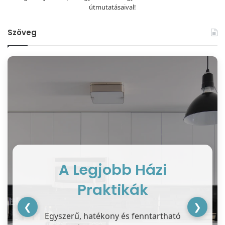
útmutatásaival!
Szöveg
A Legjobb Házi
Praktikák
❮
❯
Egyszerű, hatékony és fenntartható