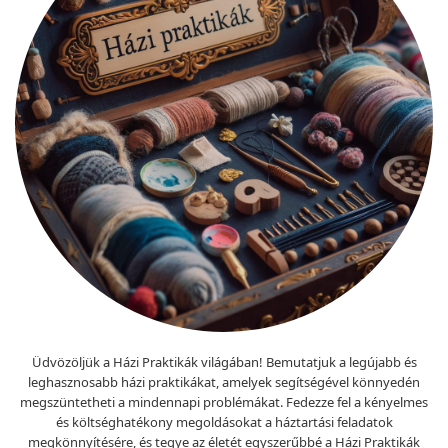
Üdvözöljük a Házi Praktikák világában! Bemutatjuk a legújabb és
leghasznosabb házi praktikákat, amelyek segítségével könnyedén
megszüntetheti a mindennapi problémákat. Fedezze fel a kényelmes
és költséghatékony megoldásokat a háztartási feladatok
megkönnyítésére, és tegye az életét egyszerűbbé a Házi Praktikák