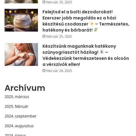
február 25, 2025
Felejtsd el a bolti dezodorokat!
Ezerszer jobb megoldás ez a házi
készítésű csodaszer
– Természetes,
hatékony és bőrbarát!
február 25, 2025
Készítsünk magunknak hatékony
szúnyogriasztót házilag!
–
Védekezzünk természetesen és olcsón
a vérszívók ellen!
február 24, 2025
Archívum
2025. március
2025. február
2024. szeptember
2024. augusztus
2024. június