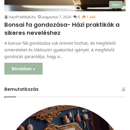
Kert
HaziPraktikak.hu
augusztus 7, 2024
0
1 444
Bonsai fa gondozása- Házi praktikák a
sikeres neveléshez
A bonsai fák gondozása sok örömet hozhat, de megfelelő
ismereteket és többszöri gyakorlást igényel. A megfelelő
gondozás garantálja, hogy a…
Bővebben »
Bemutatkozás