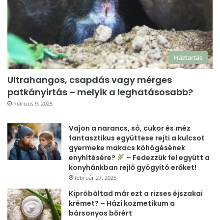
Háztartás
Ultrahangos, csapdás vagy mérges
patkányirtás – melyik a leghatásosabb?
március 9, 2025
Vajon a narancs, só, cukor és méz
fantasztikus együttese rejti a kulcsot
gyermeke makacs köhögésének
enyhítésére?
– Fedezzük fel együtt a
konyhánkban rejlő gyógyító erőket!
február 27, 2025
Kipróbáltad már ezt a rizses éjszakai
krémet? – Házi kozmetikum a
bársonyos bőrért