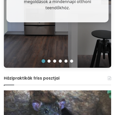
megoldások a mindennapi otthoni
teendőkhöz.
Házipraktikák friss posztjai