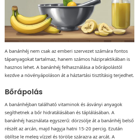
A banánhéj nem csak az emberi szervezet számára fontos
tápanyagokat tartalmaz, hanem számos házipraktikában is
hasznos lehet. A banánhéj felhasználása a bőrápolástól
kezdve a növényápoláson át a háztartási tisztításig terjedhet.
Bőrápolás
A banánhéjban található vitaminok és ásványi anyagok
segíthetnek a bőr hidratálásában és táplálásában. A
banánhéj használata egyszerű: dörzsölje át a banánhéj belső
részét az arcán, majd hagyja hatni 15-20 percig. Ezután
öblítse le meleg vízzel és törölje szárazra az arcát. A