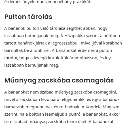
érdemes figyelembe venni néhány praktikát.
Pulton tárolás
A banánok pulton való tárolása segíthet abban, hogy
lassabban barnuljanak meg. A Házipatika szerint a hűtőben
tartott banánok jártak a legrosszabbul, mivel jóval korábban
barnultak be a többinél. A banánokat érdemes a pulton
tárolni, hogy a levegő körülöttük áramolhasson, és így
lassabban barnuljanak meg.
Műanyag zacskóba csomagolás
A banánokat nem szabad műanyag zacskóba csomagolni,
mivel a zacskóban lévő pára felgyülemlik, és így a banánok
hamarabb megpuhulnak és rothadnak. A Kondela Magazin
szerint, ha a boltban leemeljük a pultról a banánokat, akkor
sem szabad műanyag zacskóba tenni őket. A banánokat