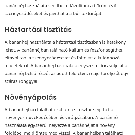
banánhéj használata segíthet eltávolítani a bőrön lévő
szennyeződéseket és javíthatja a bőr textúráját.
Háztartási tisztítás
A banánhéj használata a háztartási tisztításban is hatékony
lehet. A banánhéjban található kálium és foszfor segíthet
eltávolítani a szennyeződéseket és foltokat a különböző
felületekről. A banánhéj használata egyszerű: dörzsölje át a
banánhéj belső részét az adott felületen, majd törölje át egy
száraz ronggyal.
Növényápolás
A banánhéjban található kálium és foszfor segíthet a
növények növekedésében és virágzásában. A banánhéj
használata egyszerű: helyezze a banánhéjat a növény
földjébe, majd öntse meg vízzel. A banánhéjban található