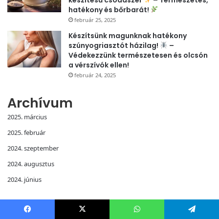
hatékony és bőrbarát!
február 25, 2025
Készítsünk magunknak hatékony
szúnyogriasztót házilag!
–
Védekezzünk természetesen és olcsón
a vérszívók ellen!
február 24, 2025
Archívum
2025. március
2025. február
2024. szeptember
2024. augusztus
2024. június
Kategóriák
Facebook
X
WhatsApp
Telegram