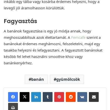
inkább egy tálba vagy kosárba érdemes helyezni, hogy a
levegő jól áramolhasson körülöttük.
Fagyasztás
A banánok fagyasztása is egy jó módja annak, hogy
meghosszabbítsuk azok élettartamát. A
Femcafe
szerint a
banánokat érdemes meghámozni, felszeletelni, majd egy
tasakba helyezni és lefagyasztani. A fagyasztott banánokat
később fel lehet használni smoothie-khoz vagy
banánkenyérhez.
banán
gyümölcsök
LinkedIn
Tumblr
Pinterest
Reddit
VKontakte
Megosztás email-ben
Nyomtatás