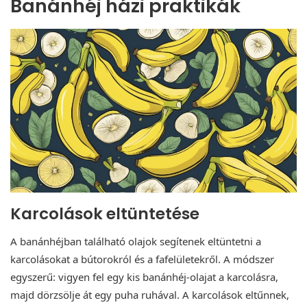
Banánhéj házi praktikák
Karcolások eltüntetése
A banánhéjban található olajok segítenek eltüntetni a
karcolásokat a bútorokról és a fafelületekről. A módszer
egyszerű: vigyen fel egy kis banánhéj-olajat a karcolásra,
majd dörzsölje át egy puha ruhával. A karcolások eltűnnek,