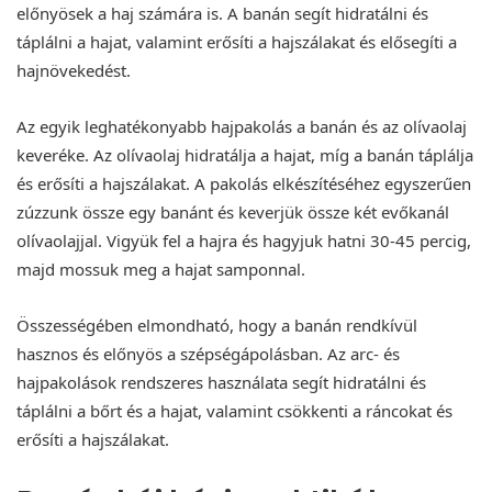
előnyösek a haj számára is. A banán segít hidratálni és
táplálni a hajat, valamint erősíti a hajszálakat és elősegíti a
hajnövekedést.
Az egyik leghatékonyabb hajpakolás a banán és az olívaolaj
keveréke. Az olívaolaj hidratálja a hajat, míg a banán táplálja
és erősíti a hajszálakat. A pakolás elkészítéséhez egyszerűen
zúzzunk össze egy banánt és keverjük össze két evőkanál
olívaolajjal. Vigyük fel a hajra és hagyjuk hatni 30-45 percig,
majd mossuk meg a hajat samponnal.
Összességében elmondható, hogy a banán rendkívül
hasznos és előnyös a szépségápolásban. Az arc- és
hajpakolások rendszeres használata segít hidratálni és
táplálni a bőrt és a hajat, valamint csökkenti a ráncokat és
erősíti a hajszálakat.