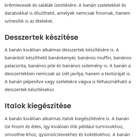
krémlevesek és saláták ízesítésére. A banán szeletekkel és
darabokkal is díszíthető, amelyek nemcsak finomak, hanem
színesítik is az ételeket.
Desszertek készítése
A banán kiválóan alkalmas desszertek készítésére is. A
banánból készíthető banánkenyér, banános muffin, banános
palacsinta, banános pite és banános sütemény is. A banán a
desszertekben nemcsak az ízét javítja, hanem a textúráját is.
A banán pépesítve vagy szeletekre vágva is felhasználható a
desszertek készítésekor.
Italok kiegészítése
A banán kiválóan alkalmas italok kiegészítésére is. A banán
íze finom és édes, így kiválóan illik például turmixokhoz,
smoothie-khoz, gyümölcslevekhez és koktélokhoz. A banán