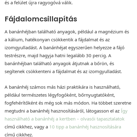
és a felület újra ragyogóvá válik.
Fájdalomcsillapítás
A banánhéjban található anyagok, például a magnézium és
a kálium, hatékonyan csökkentik a fájdalmat és az
izomgyulladást. A banánhéjat egyszerűen helyezze a fájó
testrészre, majd hagyja hatni legalább 30 percig. A
banánhéjban található anyagok átjutnak a bőrön, és
segítenek csökkenteni a fájdalmat és az izomgyulladást.
A banánhéj számos más házi praktikára is használható,
például természetes légyfogóként, bőrnyugtatóként,
fogfehérítőként és még sok más módon. Ha többet szeretne
megtudni a banánhéj hasznosításáról, látogasson el az
Így
használható a banánhéj a kertben – olvasói tapasztalatok
című cikkhez, vagy a
10 tipp a banánhéj hasznosítására
című cikkhez.