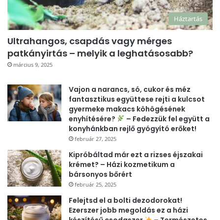
Háztartás
Ultrahangos, csapdás vagy mérges
patkányirtás – melyik a leghatásosabb?
március 9, 2025
Vajon a narancs, só, cukor és méz
fantasztikus együttese rejti a kulcsot
gyermeke makacs köhögésének
enyhítésére?
– Fedezzük fel együtt a
konyhánkban rejlő gyógyító erőket!
február 27, 2025
Kipróbáltad már ezt a rizses éjszakai
krémet? – Házi kozmetikum a
bársonyos bőrért
február 25, 2025
Felejtsd el a bolti dezodorokat!
Ezerszer jobb megoldás ez a házi
készítésű csodaszer
– Természetes,