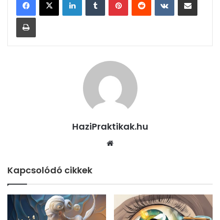
Nyomtatás
HaziPraktikak.hu
Honlap
Kapcsolódó cikkek