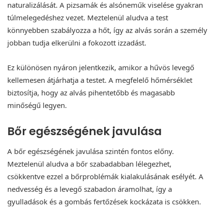
naturalizálását. A pizsamák és alsóneműk viselése gyakran
túlmelegedéshez vezet. Meztelenül aludva a test
könnyebben szabályozza a hőt, így az alvás során a személy
jobban tudja elkerülni a fokozott izzadást.
Ez különösen nyáron jelentkezik, amikor a hűvös levegő
kellemesen átjárhatja a testet. A megfelelő hőmérséklet
biztosítja, hogy az alvás pihentetőbb és magasabb
minőségű legyen.
Bőr egészségének javulása
A bőr egészségének javulása szintén fontos előny.
Meztelenül aludva a bőr szabadabban lélegezhet,
csökkentve ezzel a bőrproblémák kialakulásának esélyét. A
nedvesség és a levegő szabadon áramolhat, így a
gyulladások és a gombás fertőzések kockázata is csökken.