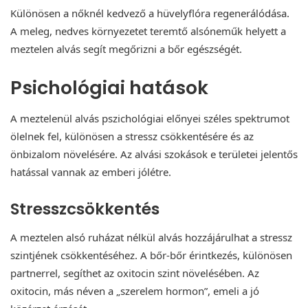
Különösen a nőknél kedvező a hüvelyflóra regenerálódása.
A meleg, nedves környezetet teremtő alsóneműk helyett a
meztelen alvás segít megőrizni a bőr egészségét.
Psichológiai hatások
A meztelenül alvás pszichológiai előnyei széles spektrumot
ölelnek fel, különösen a stressz csökkentésére és az
önbizalom növelésére. Az alvási szokások e területei jelentős
hatással vannak az emberi jólétre.
Stresszcsökkentés
A meztelen alsó ruházat nélkül alvás hozzájárulhat a stressz
szintjének csökkentéséhez. A bőr-bőr érintkezés, különösen
partnerrel, segíthet az oxitocin szint növelésében. Az
oxitocin, más néven a „szerelem hormon”, emeli a jó