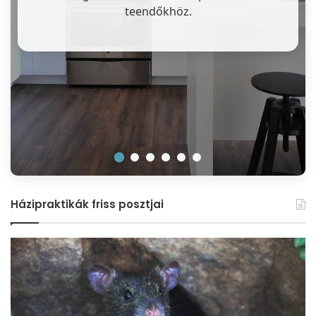
teendőkhöz.
Házipraktikák friss posztjai