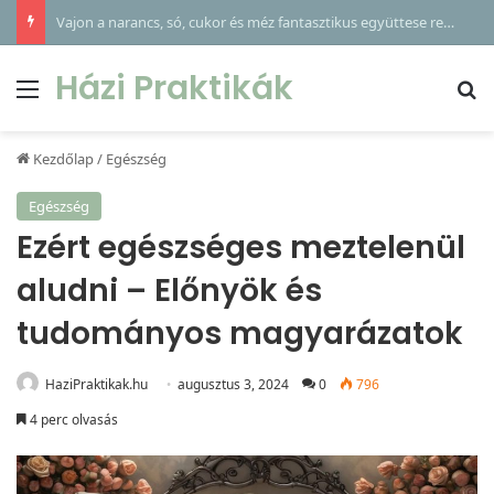
Vajon a narancs, só, cukor és méz fantasztikus együttese rejti a kulcsot gyermeke makacs köhögésének enyhítésére?
Házi Praktikák
Menü
Ke
Kezdőlap
/
Egészség
Egészség
Ezért egészséges meztelenül
aludni – Előnyök és
tudományos magyarázatok
HaziPraktikak.hu
augusztus 3, 2024
0
796
4 perc olvasás