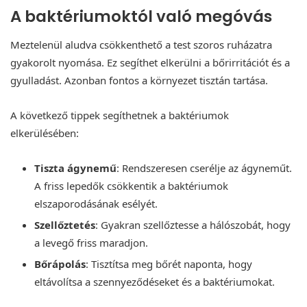
A baktériumoktól való megóvás
Meztelenül aludva csökkenthető a test szoros ruházatra
gyakorolt nyomása. Ez segíthet elkerülni a bőrirritációt és a
gyulladást. Azonban fontos a környezet tisztán tartása.
A következő tippek segíthetnek a baktériumok
elkerülésében:
Tiszta ágynemű
: Rendszeresen cserélje az ágyneműt.
A friss lepedők csökkentik a baktériumok
elszaporodásának esélyét.
Szellőztetés
: Gyakran szellőztesse a hálószobát, hogy
a levegő friss maradjon.
Bőrápolás
: Tisztítsa meg bőrét naponta, hogy
eltávolítsa a szennyeződéseket és a baktériumokat.