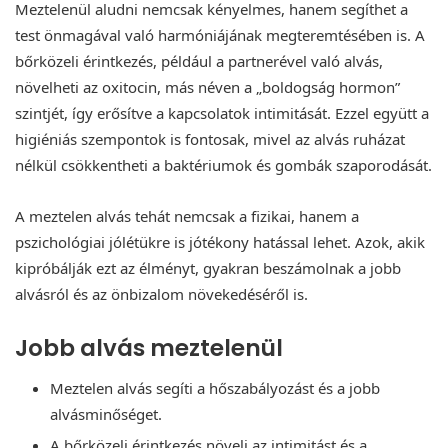
Meztelenül aludni nemcsak kényelmes, hanem segíthet a
test önmagával való harmóniájának megteremtésében is. A
bőrközeli érintkezés, például a partnerével való alvás,
növelheti az oxitocin, más néven a „boldogság hormon”
szintjét, így erősítve a kapcsolatok intimitását. Ezzel együtt a
higiéniás szempontok is fontosak, mivel az alvás ruházat
nélkül csökkentheti a baktériumok és gombák szaporodását.
A meztelen alvás tehát nemcsak a fizikai, hanem a
pszichológiai jólétükre is jótékony hatással lehet. Azok, akik
kipróbálják ezt az élményt, gyakran beszámolnak a jobb
alvásról és az önbizalom növekedéséről is.
Jobb alvás meztelenül
Meztelen alvás segíti a hőszabályozást és a jobb
alvásminőséget.
A bőrközeli érintkezés növeli az intimitást és a