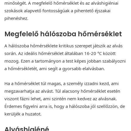
minőségét. A megfelelő hőmérséklet és az alváshigiéniai
szokások alapvető fontosságúak a pihentető éjszakai
pihenéshez.
Megfelelő hálószoba hőmérséklet
A hálószoba hőmérséklete kritikus szerepet játszik az alvás
során. Az ideális hőmérséklet általában 16-20 °C között
mozog. Ezen a tartományon a test képes jobban szabályozni
a hőmérsékletét, ami segít a gyorsabb elalvásban.
Ha a hőmérséklet túl magas, a személy izzadni kezd, ami
megzavarhatja az alvást. Túl alacsony hőmérséklet esetén
viszont fázni lehet, ami szintén nem kedvez az alvásnak.
Érdemes figyelni arra is, hogy a hálószoba jól szellőzzön, de
kerüljék a huzatot.
Alváshigiéné