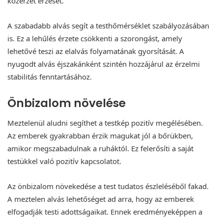
közérzet érzését.
A szabadabb alvás segít a testhőmérséklet szabályozásában
is. Ez a lehűlés érzete csökkenti a szorongást, amely
lehetővé teszi az elalvás folyamatának gyorsítását. A
nyugodt alvás éjszakánként szintén hozzájárul az érzelmi
stabilitás fenntartásához.
Önbizalom növelése
Meztelenül aludni segíthet a testkép pozitív megélésében.
Az emberek gyakrabban érzik magukat jól a bőrükben,
amikor megszabadulnak a ruháktól. Ez felerősíti a saját
testükkel való pozitív kapcsolatot.
Az önbizalom növekedése a test tudatos észleléséből fakad.
A meztelen alvás lehetőséget ad arra, hogy az emberek
elfogadják testi adottságaikat. Ennek eredményeképpen a