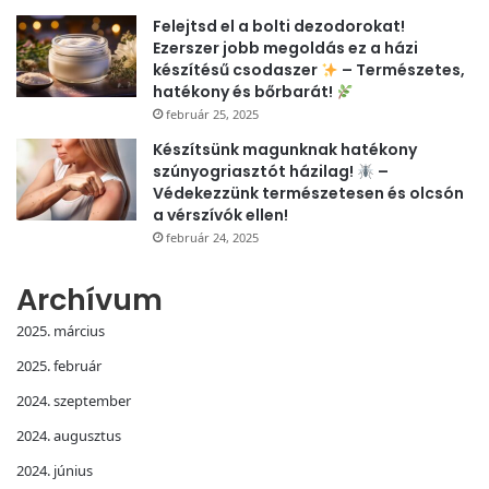
Felejtsd el a bolti dezodorokat!
Ezerszer jobb megoldás ez a házi
készítésű csodaszer
– Természetes,
hatékony és bőrbarát!
február 25, 2025
Készítsünk magunknak hatékony
szúnyogriasztót házilag!
–
Védekezzünk természetesen és olcsón
a vérszívók ellen!
február 24, 2025
Archívum
2025. március
2025. február
2024. szeptember
2024. augusztus
2024. június