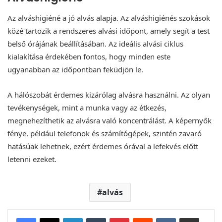
Az alváshigiéné a jó alvás alapja. Az alváshigiénés szokások
közé tartozik a rendszeres alvási időpont, amely segít a test
belső órájának beállításában. Az ideális alvási ciklus
kialakítása érdekében fontos, hogy minden este
ugyanabban az időpontban feküdjön le.
A hálószobát érdemes kizárólag alvásra használni. Az olyan
tevékenységek, mint a munka vagy az étkezés,
megnehezíthetik az alvásra való koncentrálást. A képernyők
fénye, például telefonok és számítógépek, szintén zavaró
hatásúak lehetnek, ezért érdemes órával a lefekvés előtt
letenni ezeket.
alvás
LinkedIn
Tumblr
Pinterest
Reddit
VKontakte
Megosztás email-ben