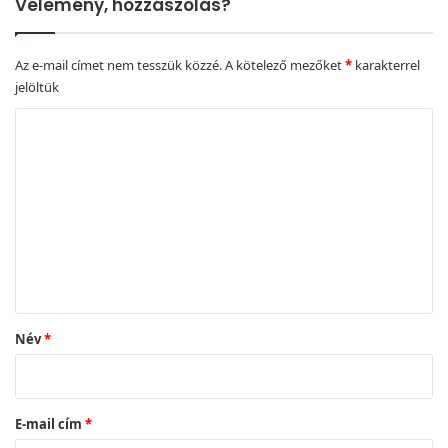
Vélemény, hozzászólás?
Az e-mail címet nem tesszük közzé.
A kötelező mezőket
*
karakterrel
jelöltük
H
o
z
z
á
s
z
ó
Név
*
l
á
s
E-mail cím
*