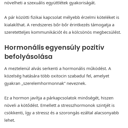
növelheti a szexuális együttlétek gyakoriságát.
A pár közötti fizikai kapcsolat mélyebb érzelmi köteléket is
kialakíthat. A rendszeres bőr-bőr érintkezés támogatja a
szeretetteljes kommunikációt és a kölcsönös megbecsülést.
Hormonális egyensúly pozitív
befolyásolása
A meztelenül alvás serkenti a hormonális működést. A
közelség hatására több oxitocin szabadul fel, amelyet
gyakran „szerelemhormonnak” neveznek.
Ez a hormon javítja a párkapcsolatok minőségét, hiszen
növeli a kötődést. Emellett a stresszhormonok szintjét is
csökkenti, így a stressz és a szorongás ezáltal alacsonyabb
lehet.