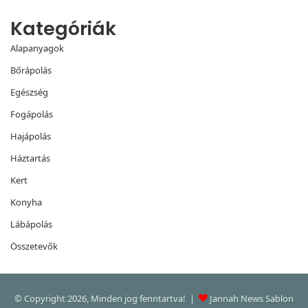
Kategóriák
Alapanyagok
Bőrápolás
Egészség
Fogápolás
Hajápolás
Háztartás
Kert
Konyha
Lábápolás
Összetevők
© Copyright 2026, Minden jog fenntartva! |
Jannah News Sablon