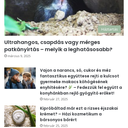
Háztartás
Ultrahangos, csapdás vagy mérges
patkányirtás – melyik a leghatásosabb?
március 9, 2025
Vajon a narancs, só, cukor és méz
fantasztikus együttese rejti a kulcsot
gyermeke makacs köhögésének
enyhítésére?
– Fedezzük fel együtt a
konyhánkban rejlő gyógyító erőket!
február 27, 2025
Kipróbáltad már ezt a rizses éjszakai
krémet? – Házi kozmetikum a
bársonyos bőrért
február 25, 2025